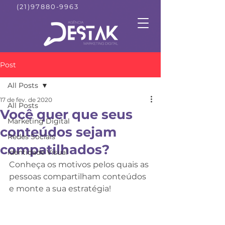
(21)97880-9963
Post
All Posts
17 de fev. de 2020
All Posts
Você quer que seus
Marketing Digital
conteúdos sejam
Redes Sociais
compatilhados?
Identidade Visual
Conheça os motivos pelos quais as 
pessoas compartilham conteúdos 
e monte a sua estratégia!