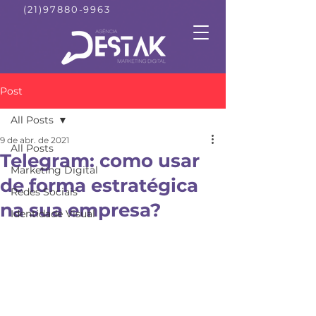
(21)97880-9963
Post
All Posts
9 de abr. de 2021
All Posts
Telegram: como usar
Marketing Digital
de forma estratégica
Redes Sociais
na sua empresa?
Identidade Visual