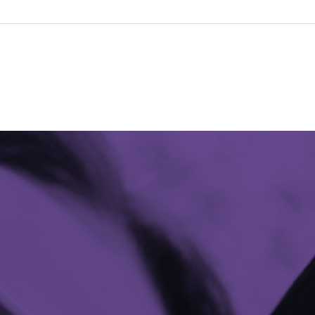
Marketing Digital não faz
Ven
milagre
está