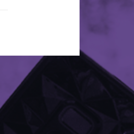
ha conhecer quem
 por trás da Destak!