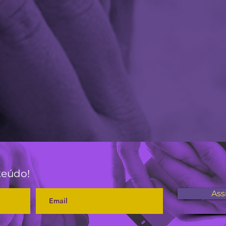
teúdo!
Ass