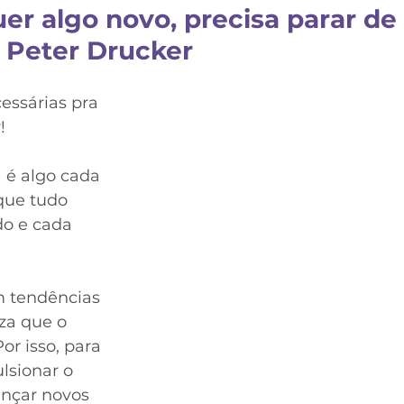
er algo novo, precisa parar de 
” Peter Drucker
ssárias pra 
!
 é algo cada 
 que tudo 
o e cada 
m tendências 
eza que o 
r isso, para 
sionar o 
ançar novos 