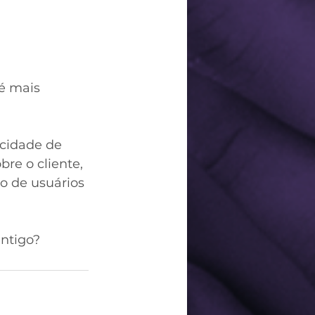
é mais 
cidade de 
re o cliente, 
o de usuários 
antigo?