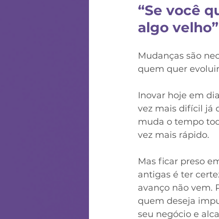
“Se você qu
algo velho
Mudanças são nece
quem quer evoluir
⠀
Inovar hoje em dia
vez mais difícil já
muda o tempo tod
vez mais rápido. 
⠀
Mas ficar preso e
antigas é ter cert
avanço não vem. Po
quem deseja impul
seu negócio e alc