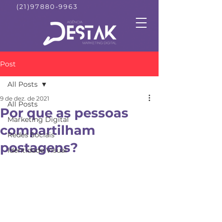
(21)97880-9963
Post
All Posts
9 de dez. de 2021
All Posts
Por que as pessoas
Marketing Digital
compartilham
Redes Sociais
postagens?
Identidade Visual