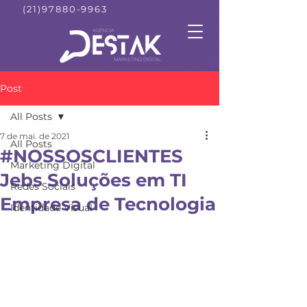
(21)97880-9963
Post
All Posts
7 de mai. de 2021
All Posts
#NOSSOSCLIENTES
Marketing Digital
Jebs Soluções em TI
Redes Sociais
Empresa de Tecnologia
Identidade Visual