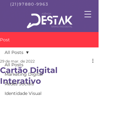
(21)97880-9963
Post
All Posts
29 de mar. de 2022
All Posts
Cartão Digital
Marketing Digital
Interativo
Redes Sociais
Identidade Visual