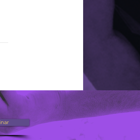
que legendar os
os no Instagram?
inar