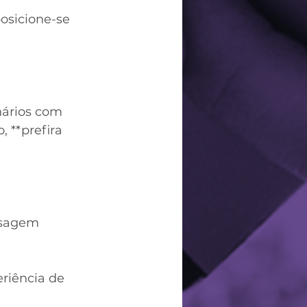
osicione-se 
nários com 
 **prefira 
isagem 
riência de 