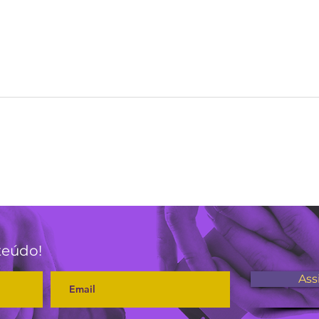
3 hábitos para você
Por 
estabelecer mais
víde
conexão com os seus
seguidores
teúdo!
Ass