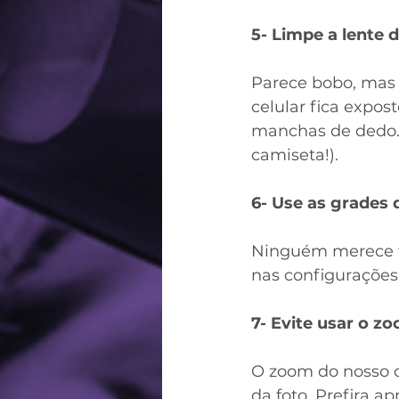
5- Limpe a lente d
Parece bobo, mas 
celular fica expo
manchas de dedo. P
camiseta!).
6- Use as grades d
Ninguém merece fot
nas configurações 
7- Evite usar o z
O zoom do nosso ce
da foto. Prefira ap