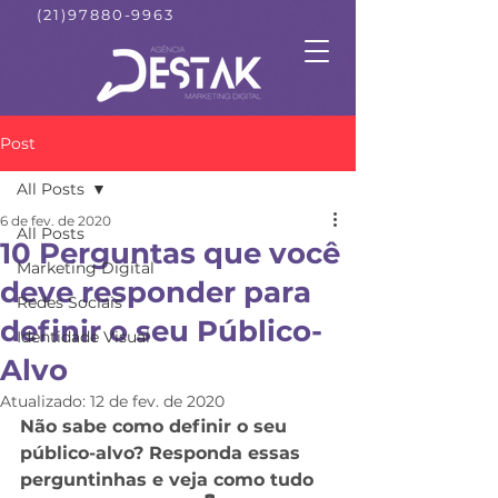
(21)97880-9963
Post
All Posts
6 de fev. de 2020
All Posts
10 Perguntas que você
Marketing Digital
deve responder para
Redes Sociais
definir o seu Público-
Identidade Visual
Alvo
Atualizado:
12 de fev. de 2020
Não sabe como definir o seu 
público-alvo? Responda essas 
perguntinhas e veja como tudo 